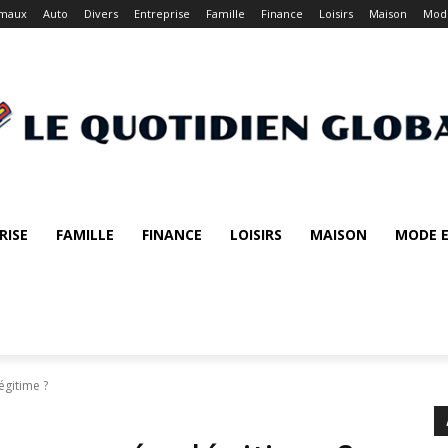
imaux
Auto
Divers
Entreprise
Famille
Finance
Loisirs
Maison
Mode
RISE
FAMILLE
FINANCE
LOISIRS
MAISON
MODE E
gitime ?