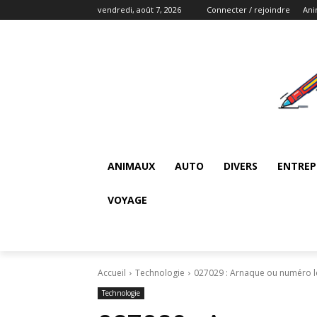
vendredi, août 7, 2026
Connecter / rejoindre
An
ANIMAUX
AUTO
DIVERS
ENTREP
VOYAGE
Accueil
Technologie
027029 : Arnaque ou numéro lé
Technologie