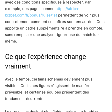
avec des conditions spécifiques à respecter. Par
exemple, des pages comme
https://africa-
bizbet.com/fr/bonus/rules/1st
permettent de voir plus
concrètement comment ces offres sont encadrées. Cela
apporte un cadre supplémentaire à prendre en compte,
sans remplacer une analyse rigoureuse du match lui-
même.
Ce que l’expérience change
vraiment
Avec le temps, certains schémas deviennent plus
visibles. Certaines ligues réagissent de manière
prévisible, et certaines équipes présentent des
tendances récurrentes.
Le processus devient plus fluide, mais reste fondé sur