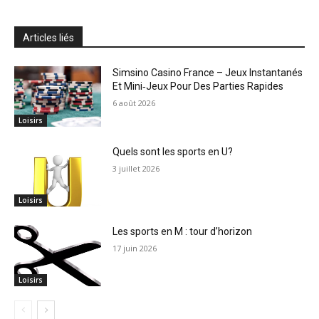
Articles liés
Simsino Casino France – Jeux Instantanés
Et Mini‑Jeux Pour Des Parties Rapides
6 août 2026
Loisirs
Quels sont les sports en U?
3 juillet 2026
Loisirs
Les sports en M : tour d’horizon
17 juin 2026
Loisirs