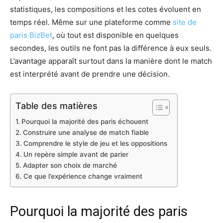
statistiques, les compositions et les cotes évoluent en
temps réel. Même sur une plateforme comme
site de
paris BizBet
, où tout est disponible en quelques
secondes, les outils ne font pas la différence à eux seuls.
L’avantage apparaît surtout dans la manière dont le match
est interprété avant de prendre une décision.
Table des matières
Pourquoi la majorité des paris échouent
Construire une analyse de match fiable
Comprendre le style de jeu et les oppositions
Un repère simple avant de parier
Adapter son choix de marché
Ce que l’expérience change vraiment
Pourquoi la majorité des paris