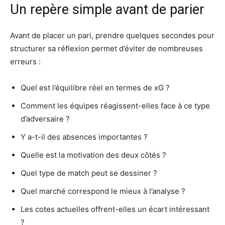
Un repère simple avant de parier
Avant de placer un pari, prendre quelques secondes pour
structurer sa réflexion permet d’éviter de nombreuses
erreurs :
Quel est l’équilibre réel en termes de xG ?
Comment les équipes réagissent-elles face à ce type
d’adversaire ?
Y a-t-il des absences importantes ?
Quelle est la motivation des deux côtés ?
Quel type de match peut se dessiner ?
Quel marché correspond le mieux à l’analyse ?
Les cotes actuelles offrent-elles un écart intéressant
?