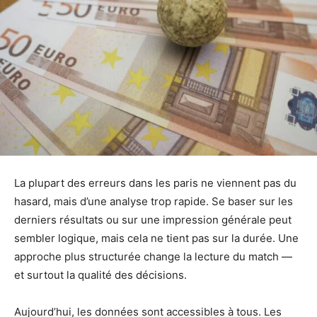
La plupart des erreurs dans les paris ne viennent pas du
hasard, mais d’une analyse trop rapide. Se baser sur les
derniers résultats ou sur une impression générale peut
sembler logique, mais cela ne tient pas sur la durée. Une
approche plus structurée change la lecture du match —
et surtout la qualité des décisions.
Aujourd’hui, les données sont accessibles à tous. Les