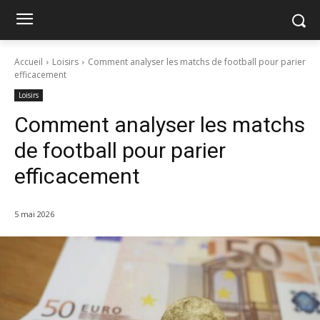
Accueil
Loisirs
Comment analyser les matchs de football pour parier
efficacement
Loisirs
Comment analyser les matchs
de football pour parier
efficacement
5 mai 2026