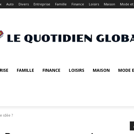
x
Auto
Divers
Entreprise
Famille
Finance
Loisirs
Maison
Mode et
RISE
FAMILLE
FINANCE
LOISIRS
MAISON
MODE E
e idée ?