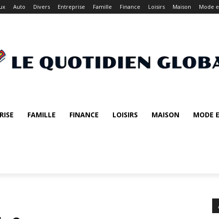
ux
Auto
Divers
Entreprise
Famille
Finance
Loisirs
Maison
Mode e
RISE
FAMILLE
FINANCE
LOISIRS
MAISON
MODE E