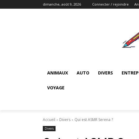
dimanche, août 9, 2026
Connecter / rejoindre
An
ANIMAUX
AUTO
DIVERS
ENTREP
VOYAGE
Accueil
Divers
Qui est ASMR Serena ?
Divers