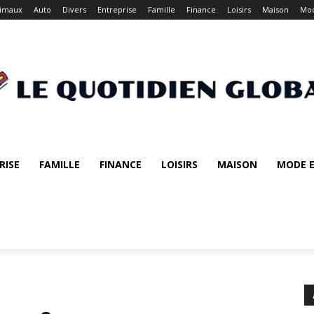
imaux
Auto
Divers
Entreprise
Famille
Finance
Loisirs
Maison
Mod
RISE
FAMILLE
FINANCE
LOISIRS
MAISON
MODE E