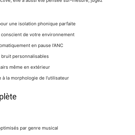
active, elle a aussi été pensée sur-mesure, jugez
ur une isolation phonique parfaite
 conscient de votre environnement
utomatiquement en pause l’ANC
 bruit personnalisables
lairs même en extérieur
 à la morphologie de l’utilisateur
lète
optimisés par genre musical