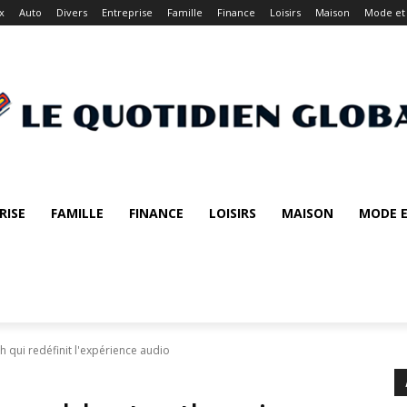
x
Auto
Divers
Entreprise
Famille
Finance
Loisirs
Maison
Mode et
RISE
FAMILLE
FINANCE
LOISIRS
MAISON
MODE E
 qui redéfinit l'expérience audio