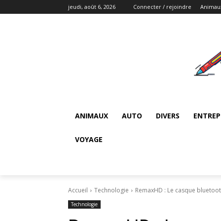
jeudi, août 6, 2026
Connecter / rejoindre
Animau
ANIMAUX
AUTO
DIVERS
ENTREP
VOYAGE
Accueil
Technologie
RemaxHD : Le casque bluetooth
Technologie