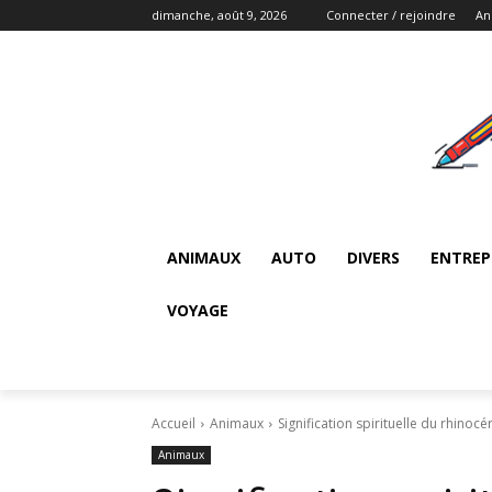
dimanche, août 9, 2026
Connecter / rejoindre
An
ANIMAUX
AUTO
DIVERS
ENTREP
VOYAGE
Accueil
Animaux
Signification spirituelle du rhinocé
Animaux