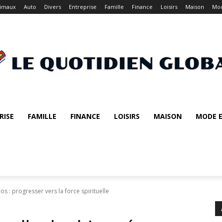
imaux
Auto
Divers
Entreprise
Famille
Finance
Loisirs
Maison
Mod
RISE
FAMILLE
FINANCE
LOISIRS
MAISON
MODE E
ros : progresser vers la force spirituelle