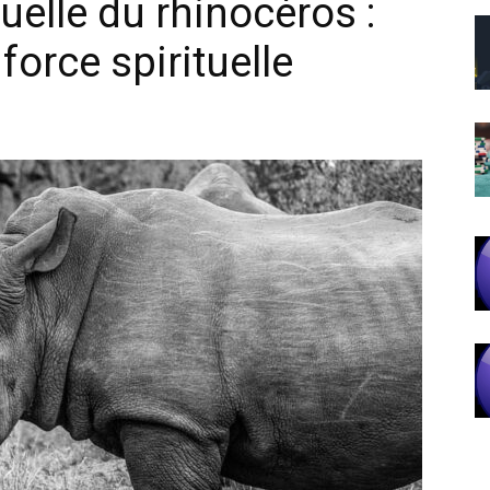
tuelle du rhinocéros :
force spirituelle