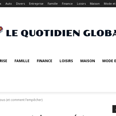
x
Auto
Divers
Entreprise
Famille
Finance
Loisirs
Maison
Mode et
RISE
FAMILLE
FINANCE
LOISIRS
MAISON
MODE E
vous (et comment l’empêcher)