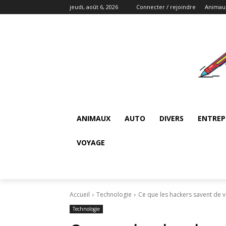
jeudi, août 6, 2026
Connecter / rejoindre
Animau
ANIMAUX
AUTO
DIVERS
ENTREP
VOYAGE
Accueil
Technologie
Ce que les hackers savent de 
Technologie