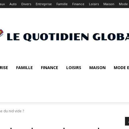
aux
Auto
Divers
Entreprise
Famille
Finance
Loisirs
Maison
Mode 
RISE
FAMILLE
FINANCE
LOISIRS
MAISON
MODE E
 du nid vide ?