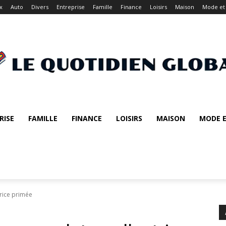
x
Auto
Divers
Entreprise
Famille
Finance
Loisirs
Maison
Mode et
RISE
FAMILLE
FINANCE
LOISIRS
MAISON
MODE E
trice primée