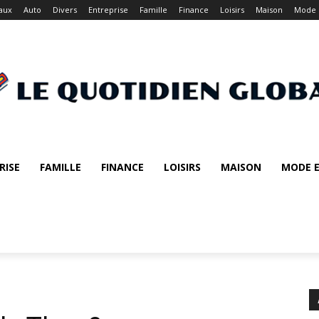
aux
Auto
Divers
Entreprise
Famille
Finance
Loisirs
Maison
Mode 
RISE
FAMILLE
FINANCE
LOISIRS
MAISON
MODE E