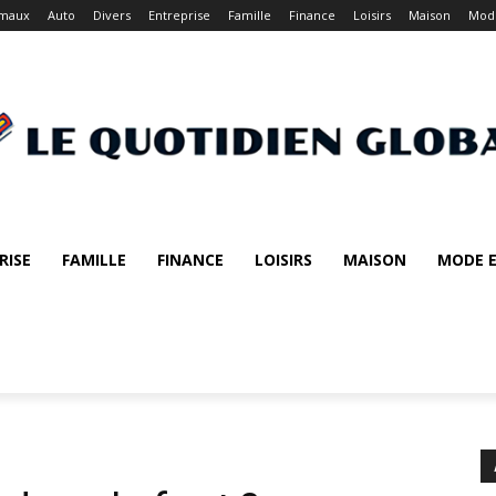
imaux
Auto
Divers
Entreprise
Famille
Finance
Loisirs
Maison
Mode
RISE
FAMILLE
FINANCE
LOISIRS
MAISON
MODE E