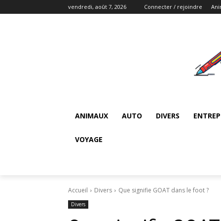
vendredi, août 7, 2026
Connecter / rejoindre
An
ANIMAUX
AUTO
DIVERS
ENTREP
VOYAGE
Accueil
Divers
Que signifie GOAT dans le foot ?
Divers