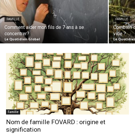
FAMILLE
FAMILLE
Comment aider mon fils de 7 ans à se
Combien d
concentrer?
vide ?
Le Quotidien Global
Le Quotidie
Famille
Nom de famille FOVARD : origine et
signification